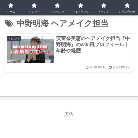
ホーム
トレンド
ボクシング
ウェアラブル
イベント
お問い合わせ
中野明海 ヘアメイク担当
安室奈美恵のヘアメイク担当『中
トレンド
野明海』のwiki風プロフィール｜
年齢や経歴
2020.09.16
2023.09.27
広告