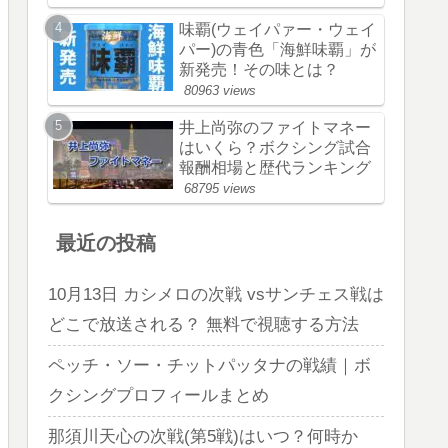
味覇(ウェイパァー・ウェイ
パー)の青色「海鮮味覇」が
新発売！その味とは？
80963 views
井上尚弥のファイトマネー
はいくら？ボクシング試合
報酬相場と歴代ランキング
68795 views
最近の投稿
10月13日 カシメロの次戦 vsサンチェス戦は
どこで放送される？ 無料で視聴する方法
ペッチ・ソー・チットパッタナの戦績｜ボ
クシングプロフィールまとめ
那須川天心の次戦(第5戦)はいつ？何時か