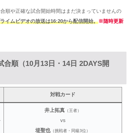
試合順や正確な試合開始時間はまだ決まっていませんの
ライムビデオの放送は16:20から配信開始。
※随時更新
0」の試合順（10月13日・14日 2DAYS開
対戦カード
井上拓真
（王者）
vs
チ
堤聖也
（挑戦者・同級3位）