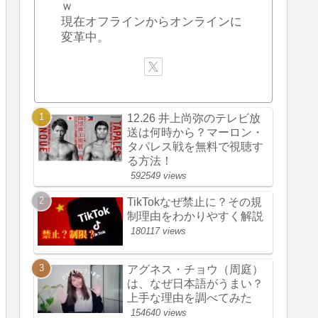
ｗ
現在オフラインからオンラインに
変革中。
12.26 井上尚弥のテレビ放
送は何時から？マーロン・
タパレス戦を無料で視聴す
る方法！
592549 views
TikTokなぜ禁止に？その規
制理由をわかりやすく解説
180117 views
アグネス・チョウ（周庭）
は、なぜ日本語がうまい？
上手な理由を調べてみた
154640 views