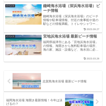
鐘崎海水浴場（深浜海水浴場）ビ
イベント
ーチ情報
鐘崎海水浴場（深浜海水浴場）のビーチ
情報や駐車場情報、付近の食事処や道の
駅などの情報満載。トイレやシャワー、
海の家のの有無も網羅。ぜひ、お出かけ
2023.09.27
前に読んでください。
宮地浜海水浴場 最新ビーチ情報
イベント
福岡県福津市にある「宮地浜海水浴場」
の情報。海開きから無料駐車場の場所、
海の家、施設・設備など、海水浴に必要
な情報を実際に足を運びまとめていま
す。ぜひ、お出かけ前の確認用に。
2023.03.26
志賀島海水浴場 最新ビーチ情報
福岡海水浴場 海開き最新情報！今年は泳
げるの？