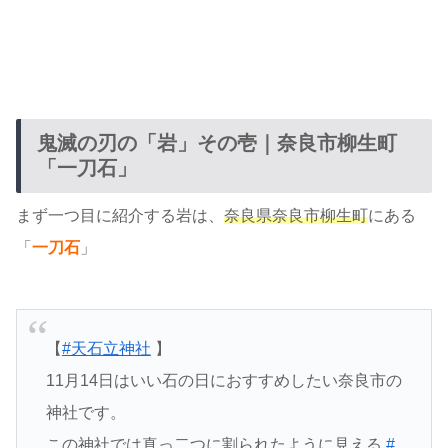
鬼滅の刃の「岩」その壱｜奈良市柳生町
「一刀石」
まず一つ目に紹介する岩は、
奈良県奈良市柳生町
にある
「
一刀石
」
【
#天石立神社
】
11月14日はいい石の日におすすめしたい奈良市の
神社です。
この神社では真っ二つに割られたように見える
#