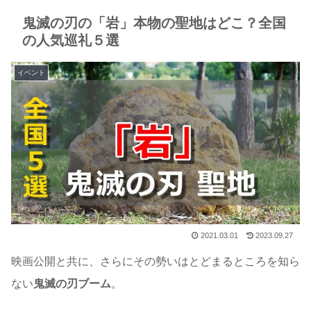
鬼滅の刃の「岩」本物の聖地はどこ？全国
の人気巡礼５選
イベント
2021.03.01
2023.09.27
映画公開と共に、さらにその勢いはとどまるところを知ら
ない
鬼滅の刃ブーム
。