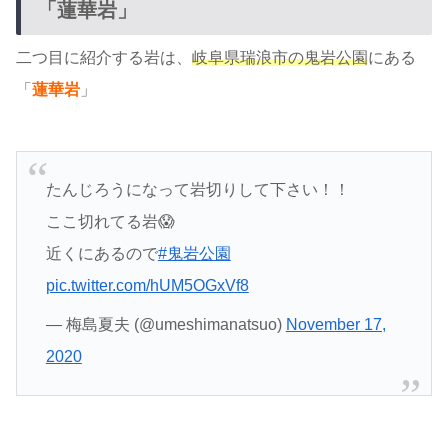
「蓮華岩」
二つ目に紹介する岩は、
岐阜県瑞浪市の鬼岩公園
にある
「
蓮華岩
」
たんじろうになって岩切りして下さい！！
ここ切れてる岩😱
近くにあるので
#鬼岩公園
pic.twitter.com/hUM5OGxVf8
— 梅島夏夫 (@umeshimanatsuo)
November 17,
2020