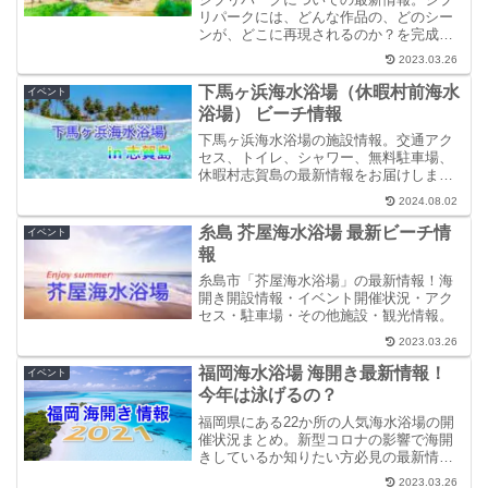
リパークには、どんな作品の、どのシー
ンが、どこに再現されるのか？を完成予
定図やイメージ画像などを合わせて紹介
2023.03.26
しています。テーマパークとしての規模
や敷地の大きさや、ジブリパークの場
下馬ヶ浜海水浴場（休暇村前海水
イベント
所、楽しめるアトラクションなども詳し
浴場） ビーチ情報
く解説。
下馬ヶ浜海水浴場の施設情報。交通アク
セス、トイレ、シャワー、無料駐車場、
休暇村志賀島の最新情報をお届けしま
す。出かける前に必見です。
2024.08.02
糸島 芥屋海水浴場 最新ビーチ情
イベント
報
糸島市「芥屋海水浴場」の最新情報！海
開き開設情報・イベント開催状況・アク
セス・駐車場・その他施設・観光情報。
2023.03.26
福岡海水浴場 海開き最新情報！
イベント
今年は泳げるの？
福岡県にある22か所の人気海水浴場の開
催状況まとめ。新型コロナの影響で海開
きしているか知りたい方必見の最新情
報。事前にチェックしてビーチへＧＯ。
2023.03.26