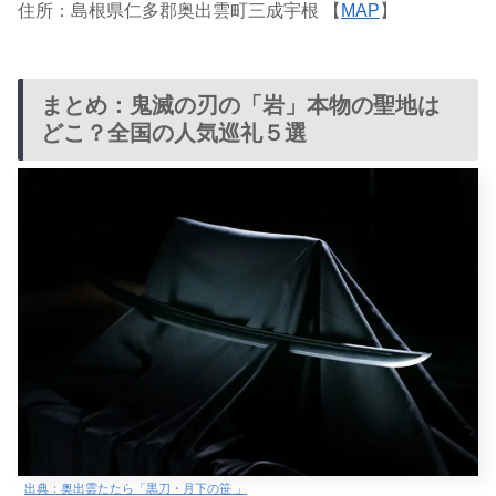
住所：島根県仁多郡奥出雲町三成宇根 【
MAP
】
まとめ：鬼滅の刃の「岩」本物の聖地は
どこ？全国の人気巡礼５選
出典：奥出雲たたら「黒刀・月下の笹 」