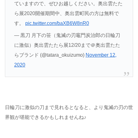
ていますので、ぜひお越しください。奥出雲たた
ら展2020開催期間中、奥出雲町民の方は無料で
す。
pic.twitter.com/baXB6W8nR0
— 黒刀 月下の笹（鬼滅の刃竈門炭治郎の日輪刀
に激似）奥出雲たたら展12/20まで＠奥出雲たた
らブランド (@tatara_okuizumo)
November 12,
2020
日輪刀に激似の刀まで見れるとなると、より鬼滅の刃の世
界観が堪能できるかもしれませんね♪