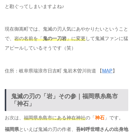
と勘ぐってしまいますよね♪
現在御嵩町では、鬼滅の刃人気にあやかりたいということ
で、
岩の名前を「
鬼の一刀岩
」に変更
して鬼滅ファンに猛
アピールしているそうです（笑）
住所：岐阜県瑞浪市日吉町 鬼岩木曽川街道 【
MAP
】
鬼滅の刃の「岩」その参｜福岡県糸島市
「神石」
お次は、
福岡県糸島市にある神在神社
の「
神石
」です。
福岡県
といえば鬼滅の刃の作者、
吾峠呼世晴さんの出身地