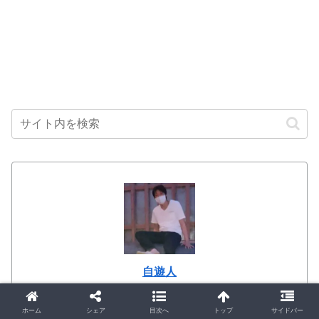
自遊人
自由気ままに時間に追われず生きるのがモットー。南
国の楽園で時間を感じながら生活・・・したいｗ
ホーム
シェア
目次へ
トップ
サイドバー
現在オフラインからオンラインに変革中。