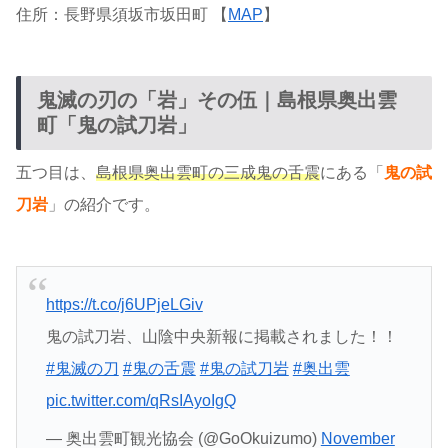
住所：長野県須坂市坂田町 【
MAP
】
鬼滅の刃の「岩」その伍｜島根県奥出雲
町「鬼の試刀岩」
五つ目は、
島根県奥出雲町の三成鬼の舌震
にある「
鬼の試
刀岩
」の紹介です。
https://t.co/j6UPjeLGiv
鬼の試刀岩、山陰中央新報に掲載されました！！
#鬼滅の刀
#鬼の舌震
#鬼の試刀岩
#奥出雲
pic.twitter.com/qRsIAyoIgQ
— 奥出雲町観光協会 (@GoOkuizumo)
November