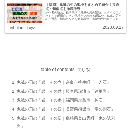
【福岡】鬼滅の刃の聖地をまとめて紹介！共通
点・類似点を徹底考察
原作者の地元、福岡県内「鬼滅の刃の聖地」おすすめスポ
ット４ヶ所紹介。その聖地といわれる所以や、鬼滅の刃と
の共通点、類似点などを徹底調査。鬼滅の刃のルーツや元
ネタに迫る。今回新たな発見も見つかり、これから聖地巡
礼する予定の方必見の内容です！
2023.09.27
unbalance.xyz
table of contents
鬼滅の刃の「岩」その壱｜奈良市柳生町「一刀石」
鬼滅の刃の「岩」その弐｜岐阜県瑞浪市「蓮華岩」
鬼滅の刃の「岩」その参｜福岡県糸島市「神石」
鬼滅の刃の「岩」その四｜長野県須坂市「竜の割石」
鬼滅の刃の「岩」その伍｜島根県奥出雲町「鬼の試刀
岩」