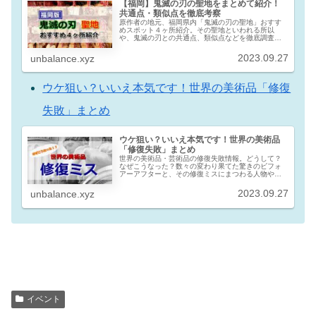
【福岡】鬼滅の刃の聖地をまとめて紹介！
共通点・類似点を徹底考察
原作者の地元、福岡県内「鬼滅の刃の聖地」おすす
めスポット４ヶ所紹介。その聖地といわれる所以
や、鬼滅の刃との共通点、類似点などを徹底調査。
鬼滅の刃のルーツや元ネタに迫る。今回新たな発見
も見つかり、これから聖地巡礼する予定の方必見の
2023.09.27
unbalance.xyz
内容です！
ウケ狙い？いいえ本気です！世界の美術品「修復
失敗」まとめ
ウケ狙い？いいえ本気です！世界の美術品
「修復失敗」まとめ
世界の美術品・芸術品の修復失敗情報。どうして？
なぜこうなった？数々の変わり果てた驚きのビフォ
アーアフターと、その修復ミスにまつわる人物やス
トーリー、裏話なども詳しく解説。今だから笑える
失敗エピソードの数々をどうぞ♪
2023.09.27
unbalance.xyz
イベント