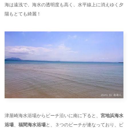
海は遠浅で、海水の透明度も高く、水平線上に消えゆく夕
陽もとても綺麗！
津屋崎海水浴場からビーチ沿いに南に下ると、
宮地浜海水
浴場
、
福間海水浴場
と、３つのビーチが連なっており、ビ