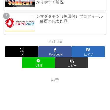
かりやすく解説
シマダタモツ（嶋田保）プロフィール
｜経歴と代表作品
✅ share
X
Facebook
はてブ
LINE
コピー
広告