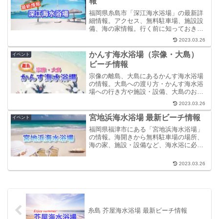
報
福岡県糸島市「深江海水浴場」の最新詳
細情報。アクセス、無料駐車場、施設設
備、海の家情報。行く前に知っておきた
い「深江ビーチ」情報を網羅していま
2023.03.26
す。
かんす海水浴場（宗像・大島）
イベント
ビーチ情報
宗像の離島、大島にあるかんす海水浴場
の情報。大島への渡り方・かんす海水浴
場への行き方や施設・設備、大島のおす
すめスポットもくわしく解説。大島に行
2023.03.26
く前にはぜひ確認ください♪
宮地浜海水浴場 最新ビーチ情報
イベント
福岡県福津市にある「宮地浜海水浴場」
の情報。海開きから無料駐車場の場所、
海の家、施設・設備など、海水浴に必要
な情報を実際に足を運びまとめていま
す。ぜひ、お出かけ前の確認用に。
2023.03.26
糸島 芥屋海水浴場 最新ビーチ情報