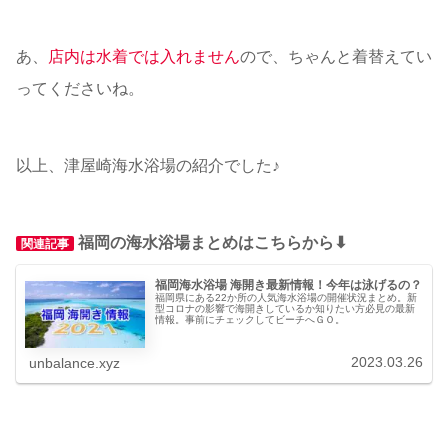
あ、
店内は水着では入れません
ので、ちゃんと着替えてい
ってくださいね。
以上、津屋崎海水浴場の紹介でした♪
福岡の海水浴場まとめはこちらから⬇︎
関連記事
福岡海水浴場 海開き最新情報！今年は泳げるの？
福岡県にある22か所の人気海水浴場の開催状況まとめ。新
型コロナの影響で海開きしているか知りたい方必見の最新
情報。事前にチェックしてビーチへＧＯ。
2023.03.26
unbalance.xyz