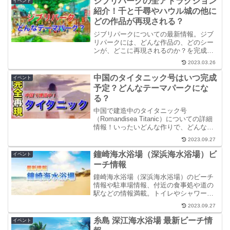
ジブリパークの全アトラクション
イベント
紹介！千と千尋やハウル城の他に
どの作品が再現される？
ジブリパークについての最新情報。ジブ
リパークには、どんな作品の、どのシー
ンが、どこに再現されるのか？を完成予
定図やイメージ画像などを合わせて紹介
2023.03.26
しています。テーマパークとしての規模
や敷地の大きさや、ジブリパークの場
中国のタイタニック号はいつ完成
イベント
所、楽しめるアトラクションなども詳し
予定？どんなテーマパークにな
く解説。
る？
中国で建造中のタイタニック号
（Romandisea Titanic）についての詳細
情報！いったいどんな作りで、どんなテ
ーマパークになるのか？再現性や現在の
2023.09.27
工事の進捗状況、完成予定時期などを動
画や画像付きで紹介。その他、中国以外
鐘崎海水浴場（深浜海水浴場）ビ
イベント
で進められているタイタニック再現プロ
ーチ情報
ジェクト「タイタニック２号」などの情
報も紹介。
鐘崎海水浴場（深浜海水浴場）のビーチ
情報や駐車場情報、付近の食事処や道の
駅などの情報満載。トイレやシャワー、
海の家のの有無も網羅。ぜひ、お出かけ
2023.09.27
前に読んでください。
糸島 深江海水浴場 最新ビーチ情
イベント