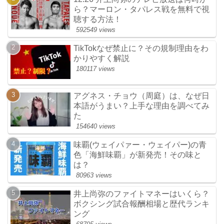
ら？マーロン・タパレス戦を無料で視
聴する方法！
592549 views
TikTokなぜ禁止に？その規制理由をわ
かりやすく解説
180117 views
アグネス・チョウ（周庭）は、なぜ日
本語がうまい？上手な理由を調べてみ
た
154640 views
味覇(ウェイパァー・ウェイパー)の青
色「海鮮味覇」が新発売！その味と
は？
80963 views
井上尚弥のファイトマネーはいくら？
ボクシング試合報酬相場と歴代ランキ
ング