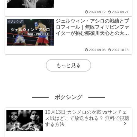
2024.09.12
2024.09.21
ジェルウィン・アシロの戦績とプ
ボクシング
ロフィール｜無敗フィリピンファ
イターが挑む那須川天心との大一
番！
2024.09.08
2024.10.13
もっと見る
ボクシング
10月13日 カシメロの次戦 vsサンチェ
ス戦はどこで放送される？ 無料で視聴
する方法