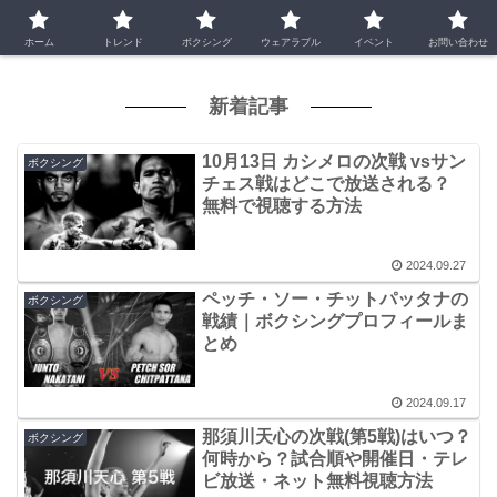
ホーム
トレンド
ボクシング
ウェアラブル
イベント
お問い合わせ
新着記事
10月13日 カシメロの次戦 vsサン
ボクシング
チェス戦はどこで放送される？
無料で視聴する方法
2024.09.27
ペッチ・ソー・チットパッタナの
ボクシング
戦績｜ボクシングプロフィールま
とめ
2024.09.17
那須川天心の次戦(第5戦)はいつ？
ボクシング
何時から？試合順や開催日・テレ
ビ放送・ネット無料視聴方法