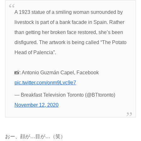
A 1923 statue of a smiling woman surrounded by
livestock is part of a bank facade in Spain. Rather
than getting her broken face restored, she’s been
disfigured. The artwork is being called “The Potato
Head of Palencia”.
📸: Antonio Guzmán Capel, Facebook
pic.twitter.com/onm9Lvc9e7
— Breakfast Television Toronto (@BTtoronto)
November 12, 2020
おー、顔が…目が…（笑）