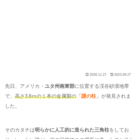
2020.11.27
2023.09.27
先日、アメリカ・
ユタ州南東部
に位置する渓谷砂漠地帯
で、
高さ3.6ｍの１本の金属製の
「
謎の柱
」が発見されま
した。
そのカタチは
明らかに人工的に造られた三角柱
をしてお