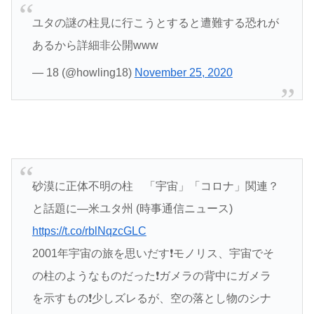
ユタの謎の柱見に行こうとすると遭難する恐れが
あるから詳細非公開www
— 18 (@howling18)
November 25, 2020
砂漠に正体不明の柱 「宇宙」「コロナ」関連？
と話題に―米ユタ州 (時事通信ニュース)
https://t.co/rblNqzcGLC
2001年宇宙の旅を思いだす❗モノリス、宇宙でそ
の柱のようなものだった❗ガメラの背中にガメラ
を示すもの❗少しズレるが、空の落とし物のシナ