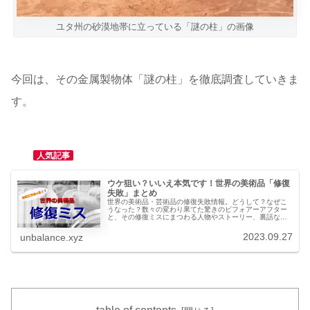
ユタ州の砂漠地帯に立っている「謎の柱」の画像
今回は、その金属製物体「謎の柱」を徹底調査していきま
す。
人気記事
ウケ狙い？いいえ本気です！世界の美術品「修復
失敗」まとめ
世界の美術品・芸術品の修復失敗情報。どうして？なぜこ
うなった？数々の変わり果てた驚きのビフォアーアフター
と、その修復ミスにまつわる人物やストーリー、裏話など
も詳しく解説。今だから笑える失敗エピソードの数々をど
うぞ♪
2023.09.27
unbalance.xyz