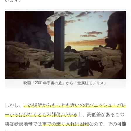
映画「2001年宇宙の旅」から「金属柱モノリス」
しかし、
この場所からもっとも近いの街パニッシュ・バレ
ーからは少なくとも2時間はかかる
上、高低差があるこの
渓谷砂漠地帯では
車での乗り入れは困難
なので、その
可能