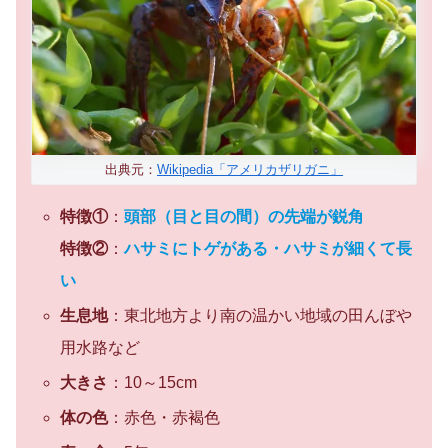
出典元：
Wikipedia「アメリカザリガニ」
特徴①
：
頭部（目と目の間）の先端が鋭角
特徴②
：
ハサミにトゲがある・ハサミが細くて長
い
生息地
：東北地方より南の温かい地域の田んぼや
用水路など
大きさ
：10～15cm
体の色
：赤色・赤褐色