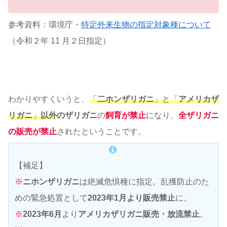
参考資料：環境庁・
特定外来生物の指定対象種について
（令和２年 11 月２日指定）
わかりやすくいうと、
「
二ホンザリガニ
」と「
アメリカザ
リガニ
」
以
外
のザリガニ
の
飼育が禁止
になり、
全ザリガニ
の販売が禁止
されたということです。
【補足】
※
ニホンザリガニ
は絶滅危惧種に指定。乱獲防止のた
めの緊急処置として
2023年1月より販売禁止
に。
※
2023年6月
より
アメリカザリガニ販売・放流禁止
。