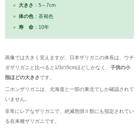
大きさ
：5～7cm
体の色
：茶褐色
寿 命
：10年
画像では大きく見えますが、日本ザリガニの体長は、ウチ
ダザリガニと比べると1/3の5cmほどしかなく、
子供の小
指ほどの大きさ
です。
二ホンザリガニは、北海道と一部の東北でしか確認されて
いません。
非常にレアなザリガニで、絶滅危惧Ⅱ類にも指定されてい
る在来種ザリガニです。