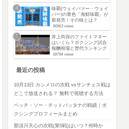
味覇(ウェイパァー・ウェイ
パー)の青色「海鮮味覇」が
新発売！その味とは？
80963 views
井上尚弥のファイトマネー
はいくら？ボクシング試合
報酬相場と歴代ランキング
68794 views
最近の投稿
10月13日 カシメロの次戦 vsサンチェス戦は
どこで放送される？ 無料で視聴する方法
ペッチ・ソー・チットパッタナの戦績｜ボ
クシングプロフィールまとめ
那須川天心の次戦(第5戦)はいつ？何時か