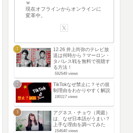
ｗ
現在オフラインからオンラインに
変革中。
12.26 井上尚弥のテレビ放
送は何時から？マーロン・
タパレス戦を無料で視聴す
る方法！
592549 views
TikTokなぜ禁止に？その規
制理由をわかりやすく解説
180117 views
アグネス・チョウ（周庭）
は、なぜ日本語がうまい？
上手な理由を調べてみた
154640 views