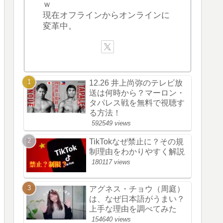
ｗ
現在オフラインからオンラインに
変革中。
12.26 井上尚弥のテレビ放
送は何時から？マーロン・
タパレス戦を無料で視聴す
る方法！
592549 views
TikTokなぜ禁止に？その規
制理由をわかりやすく解説
180117 views
アグネス・チョウ（周庭）
は、なぜ日本語がうまい？
上手な理由を調べてみた
154640 views