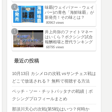
味覇(ウェイパァー・ウェイ
パー)の青色「海鮮味覇」が
新発売！その味とは？
80963 views
井上尚弥のファイトマネー
はいくら？ボクシング試合
報酬相場と歴代ランキング
68795 views
最近の投稿
10月13日 カシメロの次戦 vsサンチェス戦は
どこで放送される？ 無料で視聴する方法
ペッチ・ソー・チットパッタナの戦績｜ボ
クシングプロフィールまとめ
那須川天心の次戦(第5戦)はいつ？何時か