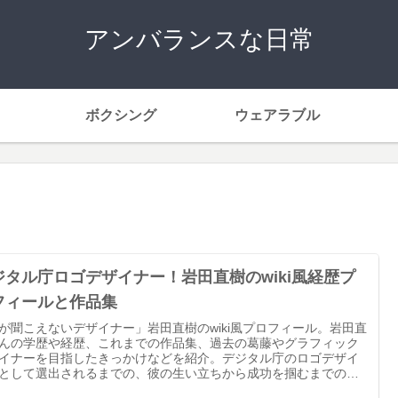
アンバランスな日常
ボクシング
ウェアラブル
ジタル庁ロゴデザイナー！岩田直樹のwiki風経歴プ
フィールと作品集
が聞こえないデザイナー」岩田直樹のwiki風プロフィール。岩田直
んの学歴や経歴、これまでの作品集、過去の葛藤やグラフィック
イナーを目指したきっかけなどを紹介。デジタル庁のロゴデザイ
として選出されるまでの、彼の生い立ちから成功を掴むまでの経
追っていきます。