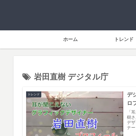
ホーム
トレンド
岩田直樹 デジタル庁
デ
トレンド
ロ
「耳
樹さ
デザ
ナー
緯を