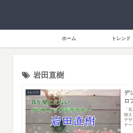
ホーム
トレンド
岩田直樹
デ
トレンド
ロ
「耳
樹さ
デザ
ナー
緯を