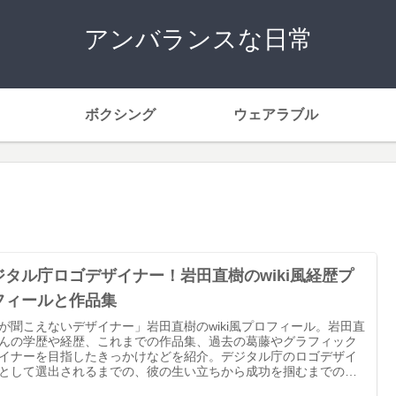
アンバランスな日常
ボクシング
ウェアラブル
ジタル庁ロゴデザイナー！岩田直樹のwiki風経歴プ
フィールと作品集
が聞こえないデザイナー」岩田直樹のwiki風プロフィール。岩田直
んの学歴や経歴、これまでの作品集、過去の葛藤やグラフィック
イナーを目指したきっかけなどを紹介。デジタル庁のロゴデザイ
として選出されるまでの、彼の生い立ちから成功を掴むまでの経
追っていきます。