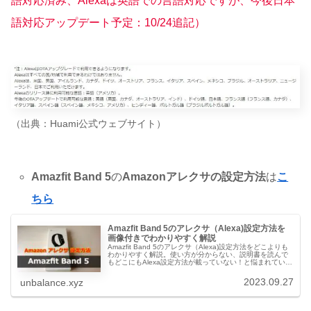
語対応済み、Alexaは英語での言語対応ですが、今後日本
語対応アップデート予定：10/24追記）
（出典：Huami公式ウェブサイト）
Amazfit Band 5
の
Amazonアレクサの設定方法
は
こ
ちら
Amazfit Band 5のアレクサ（Alexa)設定方法を
画像付きでわかりやすく解説
Amazfit Band 5のアレクサ（Alexa)設定方法をどこよりも
わかりやすく解説。使い方が分からない、説明書を読んで
もどこにもAlexa設定方法が載っていない！と悩まれていま
せんか？こちらの記事では、実際に設定している画面を見
ながら、わかりやすく説明していますのでAmazfitband5初
2023.09.27
unbalance.xyz
心者の方必見です。