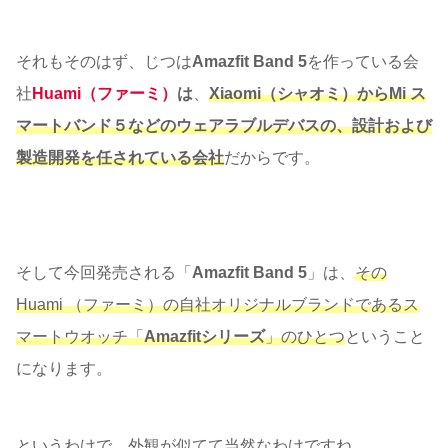
それもそのはず、じつは
Amazfit Band 5
を作っている会
社
Huami（ファーミ）
は
、
Xiaomi（シャオミ）からMi ス
マートバンド５などのウェアラブルデバスの、設計および
製造開発を任されている会社
だからです。
そして今回発売される「
Amazfit Band 5
」は、
その
Huami （ファーミ）の自社オリジナルブランドであるス
マートウオッチ「
Amazfitシリーズ
」のひとつ
ということ
になります。
というわけで、外観が似てて当然なわけですね。