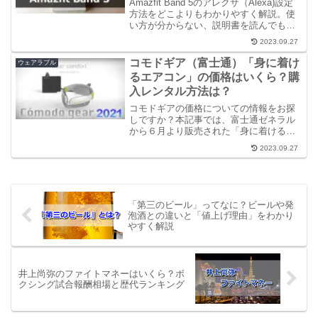
Amazfit Band 5のアレクサ（Alexa)設定
方法をどこよりもわかりやすく解説。使
い方が分からない、説明書を読んでもど
こにもAlexa設定方法が載っていない！と
2023.09.27
悩まれていませんか？こちらの記事で
は、実際に設定している画面を見なが
コモドギア（富士通）「身に着け
ウェアラブル
ら、わかりやすく説明していますので
るエアコン」の価格はいくら？購
Amazfitband5初心者の方必見です。
入レンタル方法は？
コモドギアの価格についての情報をお探
しですか？本記事では、富士通ゼネラル
から６月より販売された「身に着けるエ
アコン」コモドギアについての値段「価
2023.09.27
格」や購入方法について詳しく解説して
います。
「第三のビール」ってなに？ビールや発
泡酒との違いと「値上げ理由」をわかり
やすく解説
井上尚弥のファイトマネーはいくら？ボ
クシング試合報酬相場と歴代ランキング