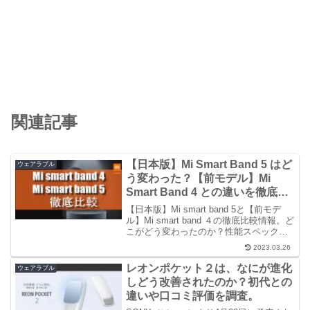
関連記事
【日本版】Mi Smart Band 5 はど
ウェアラブル
う変わった？【前モデル】Mi
Smart Band 4 との違いを徹底比
較
【日本版】Mi smart band 5と【前モデ
ル】Mi smart band ４の徹底比較情報。ど
こがどう変わったのか？性能スペックや
新しく追加された新機能、変更点など。
2023.03.26
旧モデルと新モデルの違いを表にしてい
ます。
レオンポケット２は、なにが進化
ウェアラブル
しどう改善されたのか？初代との
違いや口コミ評価を調査。