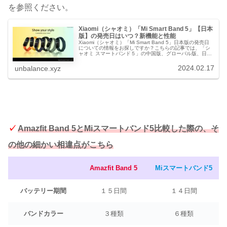
を参照ください。
Xiaomi（シャオミ）「Mi Smart Band 5」【日本
版】の発売日はいつ？新機能と性能
Xiaomi（シャオミ）「Mi Smart Band 5」日本版の発売日
についての情報をお探しですか？こちらの記事では、「シ
ャオミ スマートバンド５」の中国版、グローバル版、日本
語版の発売日と販売価格、購入方法、それにその機能や性
能について詳しく分かりやすく解説しています。
2024.02.17
unbalance.xyz
✓
Amazfit Band 5とMiスマートバンド5比較した際の、そ
の他の細かい相違点がこちら
Amazfit Band 5
Miスマートバンド5
バッテリー期間
１５日間
１４日間
バンドカラー
３種類
６種類