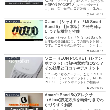
SONY（ソニー）より4月22日に発売され
たREON POCKET 2（レオンポケット
２）は、背中首元に固定装着して体内温
度をサポートしてくれるウェアラブルサ
2021.06.22
ーモデバイスで、2020年に発売された初
代「レオンポケット」の後継モデル。今
Xiaomi（シャオミ）「Mi Smart
ウェアラブル
回は、...
Band 5」【日本版】の発売日は
いつ？新機能と性能
Xiaomi（シャオミ）「Mi Smart Band 5」
日本版の発売日についての情報をお探し
ですか？こちらの記事では、「シャオミ
スマートバンド５」の中国版、グローバ
2024.02.17
ル版、日本語版の発売日と販売価格、購
入方法、それにその機能や性能について
ソニー REON POCKET（レオン
ウェアラブル
詳しく分かりやすく解説しています。
ポケット）は熱中症対策になる？
その効果と口コミやデメリット
ソニーの「着るクーラー」こと「REON
POCKET（レオンポケット）」。REON
POCKET（レオンポケット）の性能や効
果、評価、口コミ、レビューなどからデ
2024.08.02
メリットを分かりやすく解説。気になる
暑さ対策に有効なのか、販売価格や入手
Amazfit Band 5のアレクサ
ウェアラブル
方法、購入方法も併せて解説していま
（Alexa)設定方法を画像付きでわ
す。
かりやすく解説